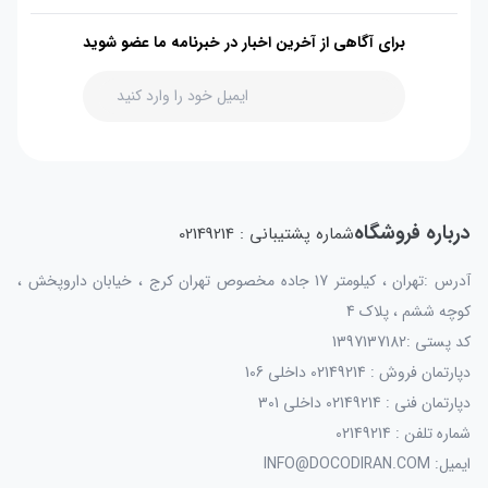
برای آگاهی از آخرین اخبار در خبرنامه ما عضو شوید
درباره فروشگاه
شماره پشتیبانی : 02149214
آدرس :تهران ، کیلومتر 17 جاده مخصوص تهران کرج ، خیابان داروپخش ،
کوچه ششم ، پلاک 4
کد پستی :1397137182
دپارتمان فروش : 02149214 داخلی 106
دپارتمان فنی : 02149214 داخلی 301
شماره تلفن : 02149214
ایمیل: INFO@DOCODIRAN.COM