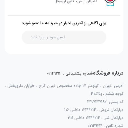
اطمینان از خرید کالای اورجینال
برای آگاهی از آخرین اخبار در خبرنامه ما عضو شوید
درباره فروشگاه
شماره پشتیبانی : 02149214
آدرس :تهران ، کیلومتر 17 جاده مخصوص تهران کرج ، خیابان داروپخش ،
کوچه ششم ، پلاک 4
کد پستی :1397137182
دپارتمان فروش : 02149214 داخلی 106
دپارتمان فنی : 02149214 داخلی 301
شماره تلفن : 02149214