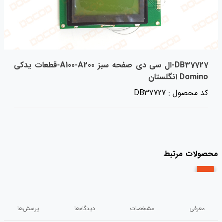
DB37727-ال سی دی صفحه سبز A100-A200-قطعات یدکی
Domino انگلستان
کد محصول : DB37727
محصولات مرتبط
معرفی
مشخصات
دیدگاه‌ها
پرسش‌ها