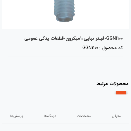
GGN1100-فیلتر نهایی10میکرون-قطعات یدکی عمومی
کد محصول : GGN1100
محصولات مرتبط
معرفی
مشخصات
دیدگاه‌ها
پرسش‌ها