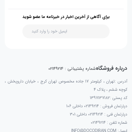
برای آگاهی از آخرین اخبار در خبرنامه ما عضو شوید
درباره فروشگاه
شماره پشتیبانی : 02149214
آدرس :تهران ، کیلومتر 17 جاده مخصوص تهران کرج ، خیابان داروپخش ،
کوچه ششم ، پلاک 4
کد پستی :1397137182
دپارتمان فروش : 02149214 داخلی 106
دپارتمان فنی : 02149214 داخلی 301
شماره تلفن : 02149214
ایمیل: INFO@DOCODIRAN.COM