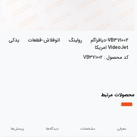
VB371002-دیافراگم رولینگ اتوفلاش-قطعات یدکی
VideoJet امریکا
کد محصول : VB371002
محصولات مرتبط
معرفی
مشخصات
دیدگاه‌ها
پرسش‌ها