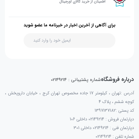
اطمینان از خرید کالای اورجینال
برای آگاهی از آخرین اخبار در خبرنامه ما عضو شوید
درباره فروشگاه
شماره پشتیبانی : 02149214
آدرس :تهران ، کیلومتر 17 جاده مخصوص تهران کرج ، خیابان داروپخش ،
کوچه ششم ، پلاک 4
کد پستی :1397137182
دپارتمان فروش : 02149214 داخلی 106
دپارتمان فنی : 02149214 داخلی 301
شماره تلفن : 02149214