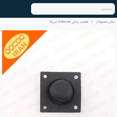
جستجو
تمام محصولات
/
قطعات یدکی VideoJet امریکا