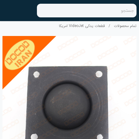
جستجو
تمام محصولات
/
قطعات یدکی VideoJet امریکا