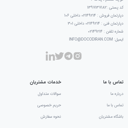
کد پستی :1397137182
دپارتمان فروش : 02149214 داخلی 106
دپارتمان فنی : 02149214 داخلی 301
شماره تلفن : 02149214
ایمیل: INFO@DOCODIRAN.COM
تماس با ما
خدمات مشتریان
درباره ما
سوالات متداول
تماس با ما
حریم خصوصی
باشگاه مشتریان
نحوه سفارش