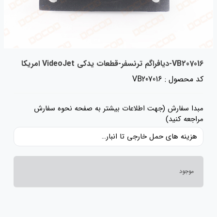
VB207016-دیافراگم ترنسفر-قطعات یدکی VideoJet امریکا
کد محصول : VB207016
مبدا سفارش (جهت اطلاعات بیشتر به صفحه نحوه سفارش
مراجعه کنید)
هزینه های حمل خارجی تا انبار ایران، حقوق گمرکی و عوارض و مالیات و سایر هزینه های کالا به قیمت ریالی کالا اضافه شده است و حمل داخلی رایگان می باشد.
موجود