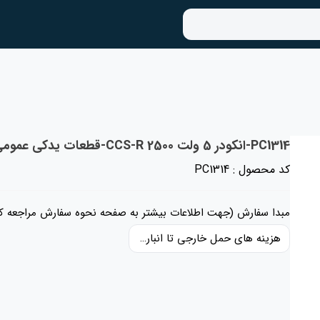
PC1314-انکودر 5 ولت CCS-R 2500-قطعات یدکی عمومی
کد محصول : PC1314
مبدا سفارش (جهت اطلاعات بیشتر به صفحه نحوه سفارش مراجعه کن
هزینه های حمل خارجی تا انبار ایران، حقوق گمرکی و عوارض و مالیات و سایر هزینه های کالا به قیمت ریالی کالا اضافه شده است و حمل داخلی رایگان می باشد.