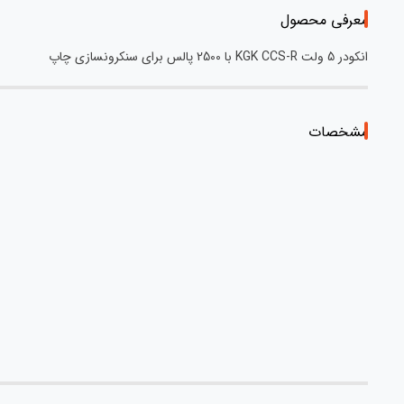
معرفی محصول
انکودر 5 ولت KGK CCS-R با 2500 پالس برای سنکرونسازی چاپ
مشخصات