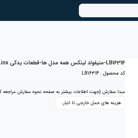
LB16314-منیفولد لینکس همه مدل ها-قطعات یدکی Linx انگستان
کد محصول : LB16314
مبدا سفارش (جهت اطلاعات بیشتر به صفحه نحوه سفارش مراجعه کن
هزینه های حمل خارجی تا انبار ایران، حقوق گمرکی و عوارض و مالیات و سایر هزینه های کالا به قیمت ریالی کالا اضافه شده است و حمل داخلی رایگان می باشد.