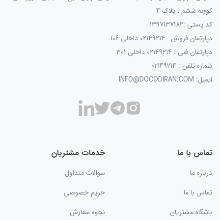
کوچه ششم ، پلاک 4
کد پستی :1397137182
دپارتمان فروش : 02149214 داخلی 106
دپارتمان فنی : 02149214 داخلی 301
شماره تلفن : 02149214
ایمیل: INFO@DOCODIRAN.COM
تماس با ما
خدمات مشتریان
درباره ما
سوالات متداول
تماس با ما
حریم خصوصی
باشگاه مشتریان
نحوه سفارش