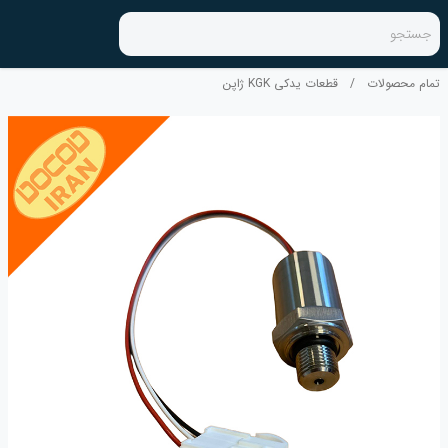
جستجو
تمام محصولات
/
قطعات یدکی KGK ژاپن