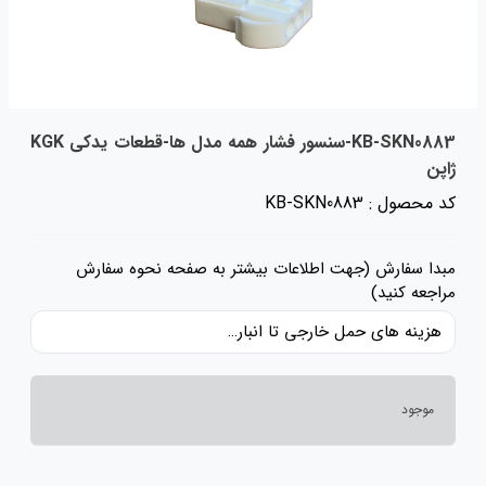
KB-SKN0883-سنسور فشار همه مدل ها-قطعات یدکی KGK
ژاپن
کد محصول : KB-SKN0883
مبدا سفارش (جهت اطلاعات بیشتر به صفحه نحوه سفارش
مراجعه کنید)
هزینه های حمل خارجی تا انبار ایران، حقوق گمرکی و عوارض و مالیات و سایر هزینه های کالا به قیمت ریالی کالا اضافه شده است و حمل داخلی رایگان می باشد.
موجود