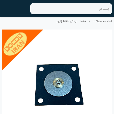
جستجو
تمام محصولات
/
قطعات یدکی KGK ژاپن