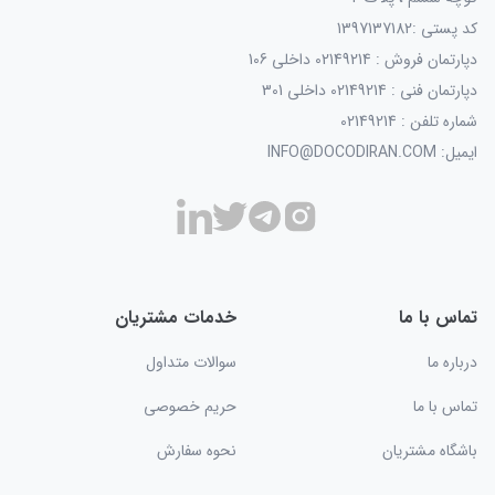
کد پستی :1397137182
دپارتمان فروش : 02149214 داخلی 106
دپارتمان فنی : 02149214 داخلی 301
شماره تلفن : 02149214
ایمیل: INFO@DOCODIRAN.COM
تماس با ما
خدمات مشتریان
درباره ما
سوالات متداول
تماس با ما
حریم خصوصی
باشگاه مشتریان
نحوه سفارش