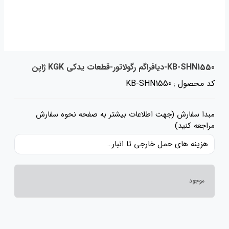
KB-SHN1550-دیافراگم رگولاتور-قطعات یدکی KGK ژاپن
کد محصول : KB-SHN1550
مبدا سفارش (جهت اطلاعات بیشتر به صفحه نحوه سفارش
مراجعه کنید)
هزینه های حمل خارجی تا انبار ایران، حقوق گمرکی و عوارض و مالیات و سایر هزینه های کالا به قیمت ریالی کالا اضافه شده است و حمل داخلی رایگان می باشد.
موجود