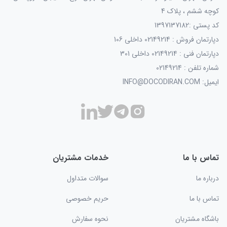
کوچه ششم ، پلاک 4
کد پستی :1397137182
دپارتمان فروش : 02149214 داخلی 106
دپارتمان فنی : 02149214 داخلی 301
شماره تلفن : 02149214
ایمیل: INFO@DOCODIRAN.COM
تماس با ما
خدمات مشتریان
درباره ما
سوالات متداول
تماس با ما
حریم خصوصی
باشگاه مشتریان
نحوه سفارش