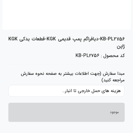
KB-PL2756-دیافراگم پمپ قدیمی KGK-قطعات یدکی KGK
ژاپن
کد محصول : KB-PL2756
مبدا سفارش (جهت اطلاعات بیشتر به صفحه نحوه سفارش
مراجعه کنید)
هزینه های حمل خارجی تا انبار ایران، حقوق گمرکی و عوارض و مالیات و سایر هزینه های کالا به قیمت ریالی کالا اضافه شده است و حمل داخلی رایگان می باشد.
موجود