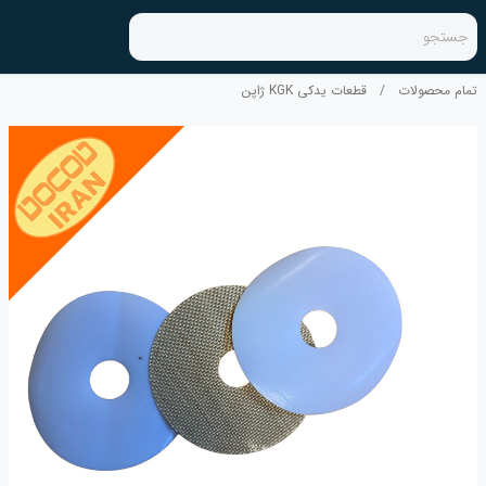
جستجو
تمام محصولات
/
قطعات یدکی KGK ژاپن