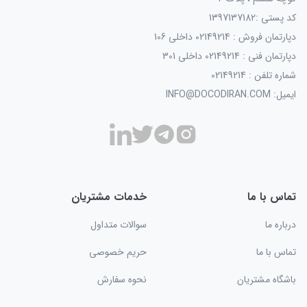
کد پستی :1397137182
دپارتمان فروش : 02149214 داخلی 106
دپارتمان فنی : 02149214 داخلی 301
شماره تلفن : 02149214
ایمیل: INFO@DOCODIRAN.COM
تماس با ما
خدمات مشتریان
درباره ما
سوالات متداول
تماس با ما
حریم خصوصی
باشگاه مشتریان
نحوه سفارش