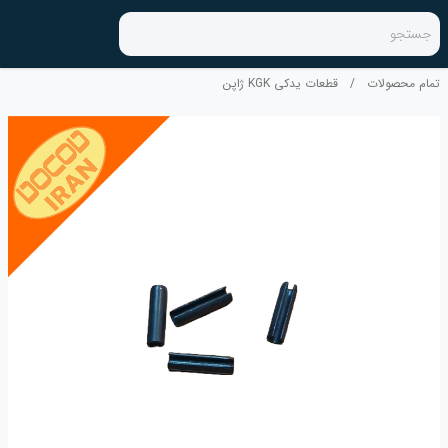
جستجو
تمام محصولات
/
قطعات یدکی KGK ژاپن