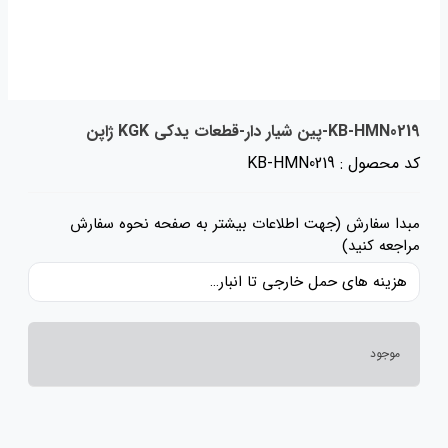
KB-HMN0219-پین شیار دار-قطعات یدکی KGK ژاپن
کد محصول : KB-HMN0219
مبدا سفارش (جهت اطلاعات بیشتر به صفحه نحوه سفارش
مراجعه کنید)
هزینه های حمل خارجی تا انبار ایران، حقوق گمرکی و عوارض و مالیات و سایر هزینه های کالا به قیمت ریالی کالا اضافه شده است و حمل داخلی رایگان می باشد.
موجود