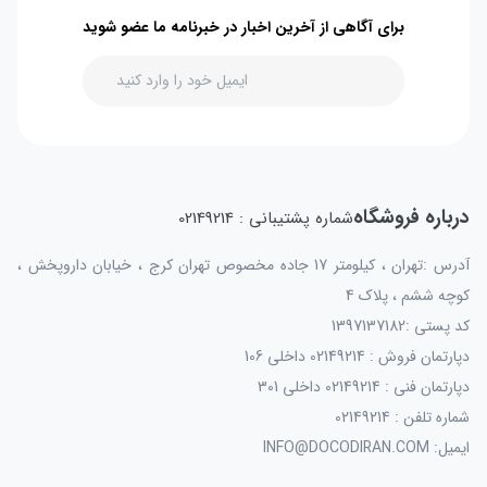
برای آگاهی از آخرین اخبار در خبرنامه ما عضو شوید
درباره فروشگاه
شماره پشتیبانی : 02149214
آدرس :تهران ، کیلومتر 17 جاده مخصوص تهران کرج ، خیابان داروپخش ،
کوچه ششم ، پلاک 4
کد پستی :1397137182
دپارتمان فروش : 02149214 داخلی 106
دپارتمان فنی : 02149214 داخلی 301
شماره تلفن : 02149214
ایمیل: INFO@DOCODIRAN.COM