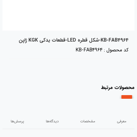
KB-FAB4964-شکل قطره LED-قطعات یدکی KGK ژاپن
کد محصول : KB-FAB4964
محصولات مرتبط
معرفی
مشخصات
دیدگاه‌ها
پرسش‌ها