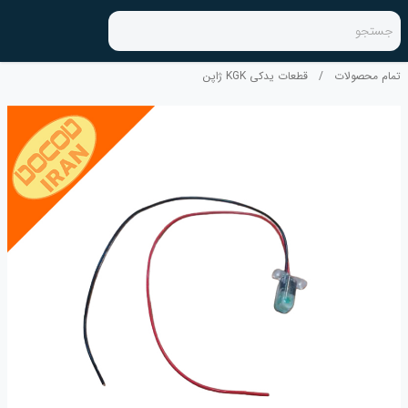
جستجو
تمام محصولات
/
قطعات یدکی KGK ژاپن