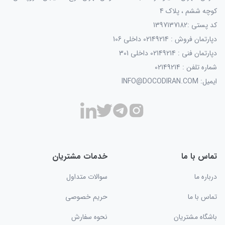
کوچه ششم ، پلاک 4
کد پستی :1397137182
دپارتمان فروش : 02149214 داخلی 106
دپارتمان فنی : 02149214 داخلی 301
شماره تلفن : 02149214
ایمیل: INFO@DOCODIRAN.COM
تماس با ما
خدمات مشتریان
درباره ما
سوالات متداول
تماس با ما
حریم خصوصی
باشگاه مشتریان
نحوه سفارش