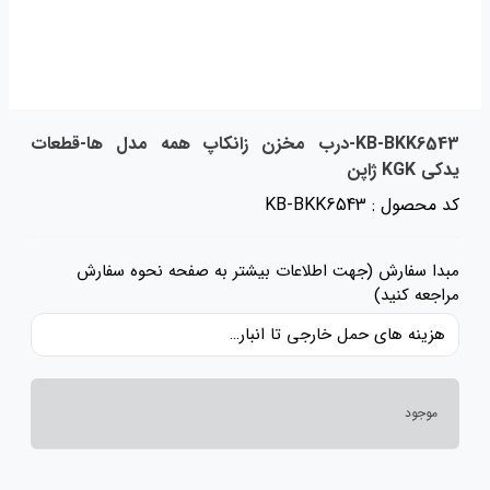
KB-BKK6543-درب مخزن زانکاپ همه مدل ها-قطعات
یدکی KGK ژاپن
کد محصول : KB-BKK6543
مبدا سفارش (جهت اطلاعات بیشتر به صفحه نحوه سفارش
مراجعه کنید)
هزینه های حمل خارجی تا انبار ایران، حقوق گمرکی و عوارض و مالیات و سایر هزینه های کالا به قیمت ریالی کالا اضافه شده است و حمل داخلی رایگان می باشد.
موجود