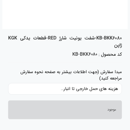
KB-BKK6080-شفت یونیت شارژ RED-قطعات یدکی KGK
ژاپن
کد محصول : KB-BKK6080
مبدا سفارش (جهت اطلاعات بیشتر به صفحه نحوه سفارش
مراجعه کنید)
هزینه های حمل خارجی تا انبار ایران، حقوق گمرکی و عوارض و مالیات و سایر هزینه های کالا به قیمت ریالی کالا اضافه شده است و حمل داخلی رایگان می باشد.
موجود