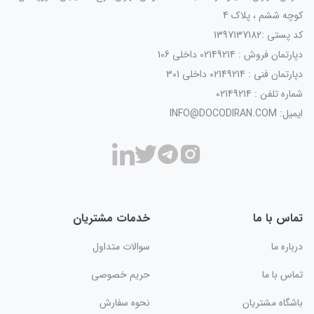
کوچه ششم ، پلاک 4
کد پستی :1397137182
دپارتمان فروش : 02149214 داخلی 106
دپارتمان فنی : 02149214 داخلی 301
شماره تلفن : 02149214
ایمیل: INFO@DOCODIRAN.COM
تماس با ما
خدمات مشتریان
درباره ما
سوالات متداول
تماس با ما
حریم خصوصی
باشگاه مشتریان
نحوه سفارش