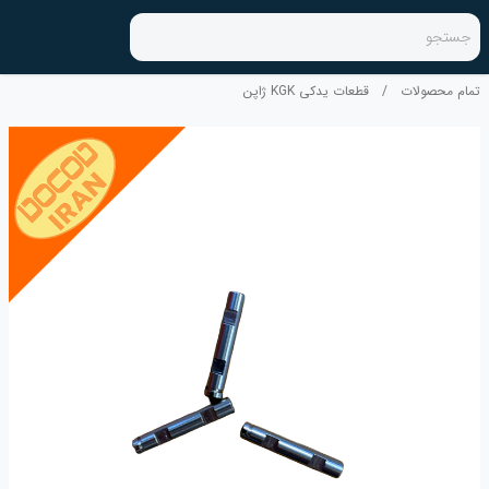
جستجو
تمام محصولات
/
قطعات یدکی KGK ژاپن