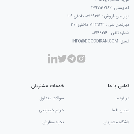
کد پستی :1397137182
دپارتمان فروش : 02149214 داخلی 106
دپارتمان فنی : 02149214 داخلی 301
شماره تلفن : 02149214
ایمیل: INFO@DOCODIRAN.COM
تماس با ما
خدمات مشتریان
درباره ما
سوالات متداول
تماس با ما
حریم خصوصی
باشگاه مشتریان
نحوه سفارش