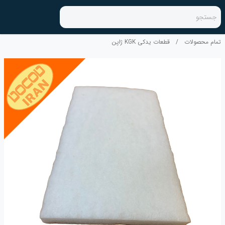
جستجو
تمام محصولات
/
قطعات یدکی KGK ژاپن