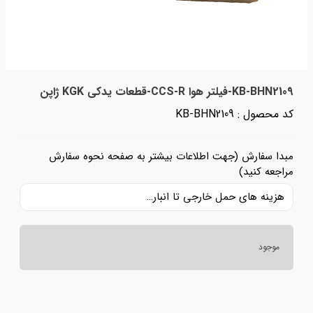
KB-BHN2109-فیلتر هوا CCS-R-قطعات یدکی KGK ژاپن
کد محصول : KB-BHN2109
مبدا سفارش (جهت اطلاعات بیشتر به صفحه نحوه سفارش
مراجعه کنید)
هزینه های حمل خارجی تا انبار ایران، حقوق گمرکی و عوارض و مالیات و سایر هزینه های کالا به قیمت ریالی کالا اضافه شده است و حمل داخلی رایگان می باشد.
موجود