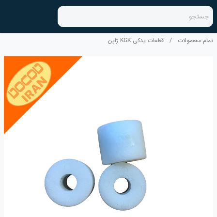
جستجو
تمام محصولات
/
قطعات یدکی KGK ژاپن