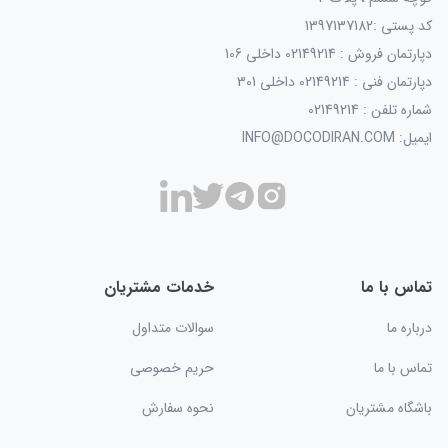
کد پستی :1397137182
دپارتمان فروش : 02149214 داخلی 106
دپارتمان فنی : 02149214 داخلی 301
شماره تلفن : 02149214
ایمیل: INFO@DOCODIRAN.COM
تماس با ما
خدمات مشتریان
درباره ما
سوالات متداول
تماس با ما
حریم خصوصی
باشگاه مشتریان
نحوه سفارش