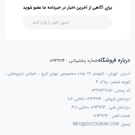
برای آگاهی از آخرین اخبار در خبرنامه ما عضو شوید
درباره فروشگاه
شماره پشتیبانی : 02149214
آدرس :تهران ، کیلومتر 17 جاده مخصوص تهران کرج ، خیابان داروپخش ،
کوچه ششم ، پلاک 4
کد پستی :1397137182
دپارتمان فروش : 02149214 داخلی 106
دپارتمان فنی : 02149214 داخلی 301
شماره تلفن : 02149214
ایمیل: INFO@DOCODIRAN.COM