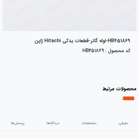
HB451869-لوله گاتر-قطعات یدکی Hitachi ژاپن
کد محصول : HB451869
محصولات مرتبط
معرفی
مشخصات
دیدگاه‌ها
پرسش‌ها