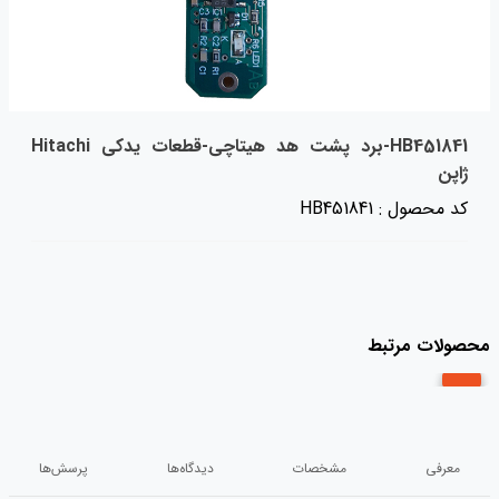
HB451841-برد پشت هد هیتاچی-قطعات یدکی Hitachi
ژاپن
کد محصول : HB451841
محصولات مرتبط
معرفی
مشخصات
دیدگاه‌ها
پرسش‌ها