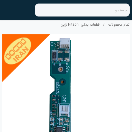
جستجو
تمام محصولات
/
قطعات یدکی Hitachi ژاپن