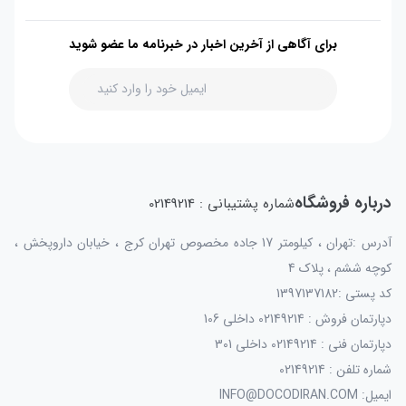
برای آگاهی از آخرین اخبار در خبرنامه ما عضو شوید
درباره فروشگاه
شماره پشتیبانی : 02149214
آدرس :تهران ، کیلومتر 17 جاده مخصوص تهران کرج ، خیابان داروپخش ،
کوچه ششم ، پلاک 4
کد پستی :1397137182
دپارتمان فروش : 02149214 داخلی 106
دپارتمان فنی : 02149214 داخلی 301
شماره تلفن : 02149214
ایمیل: INFO@DOCODIRAN.COM