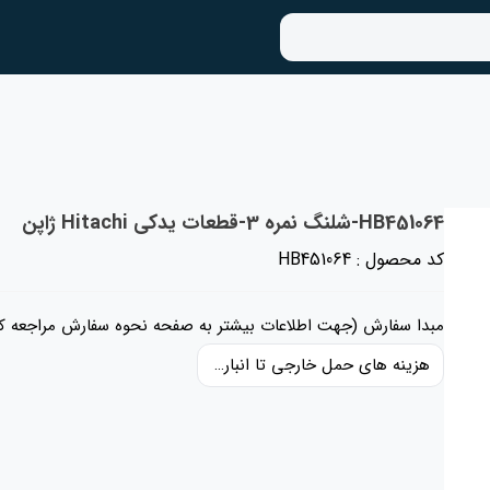
HB451064-شلنگ نمره 3-قطعات یدکی Hitachi ژاپن
کد محصول : HB451064
مبدا سفارش (جهت اطلاعات بیشتر به صفحه نحوه سفارش مراجعه کن
هزینه های حمل خارجی تا انبار ایران، حقوق گمرکی و عوارض و مالیات و سایر هزینه های کالا به قیمت ریالی کالا اضافه شده است و حمل داخلی رایگان می باشد.