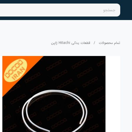
جستجو
تمام محصولات
/
قطعات یدکی Hitachi ژاپن