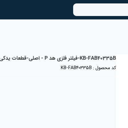
KB-FAB40335B-فیلتر فلزی هد P - اصلی-قطعات یدکی KGK ژاپن
کد محصول : KB-FAB40335B