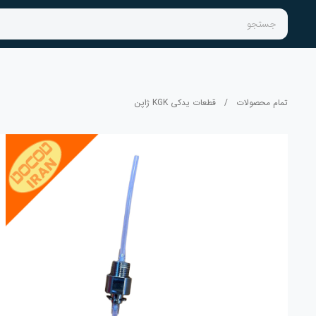
جستجو
تمام محصولات
/
قطعات یدکی KGK ژاپن