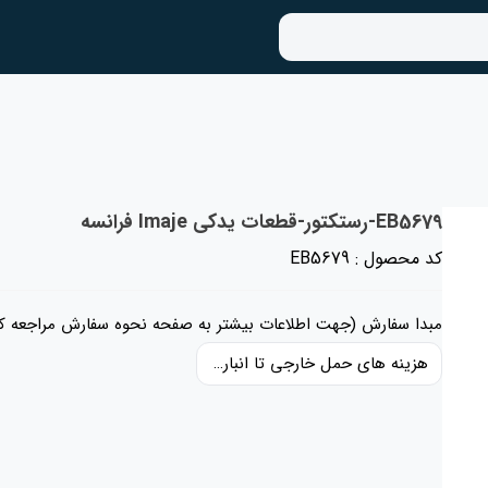
EB5679-رستکتور-قطعات یدکی Imaje فرانسه
کد محصول : EB5679
مبدا سفارش (جهت اطلاعات بیشتر به صفحه نحوه سفارش مراجعه کن
هزینه های حمل خارجی تا انبار ایران، حقوق گمرکی و عوارض و مالیات و سایر هزینه های کالا به قیمت ریالی کالا اضافه شده است و حمل داخلی رایگان می باشد.