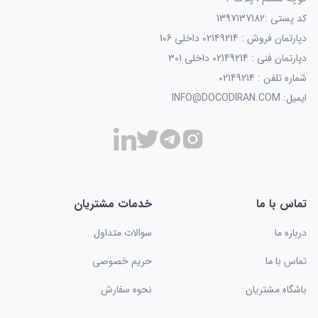
کد پستی :1397137182
دپارتمان فروش : 02149214 داخلی 106
دپارتمان فنی : 02149214 داخلی 301
شماره تلفن : 02149214
ایمیل: INFO@DOCODIRAN.COM
تماس با ما
خدمات مشتریان
درباره ما
سوالات متداول
تماس با ما
حریم خصوصی
باشگاه مشتریان
نحوه سفارش