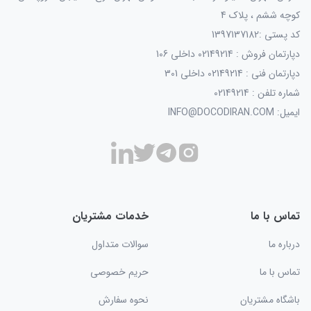
کوچه ششم ، پلاک 4
کد پستی :1397137182
دپارتمان فروش : 02149214 داخلی 106
دپارتمان فنی : 02149214 داخلی 301
شماره تلفن : 02149214
ایمیل: INFO@DOCODIRAN.COM
تماس با ما
خدمات مشتریان
درباره ما
سوالات متداول
تماس با ما
حریم خصوصی
باشگاه مشتریان
نحوه سفارش