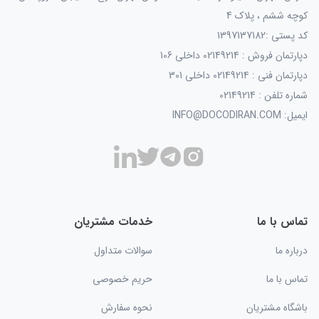
کوچه ششم ، پلاک 4
کد پستی :1397137182
دپارتمان فروش : 02149214 داخلی 106
دپارتمان فنی : 02149214 داخلی 301
شماره تلفن : 02149214
ایمیل: INFO@DOCODIRAN.COM
تماس با ما
خدمات مشتریان
درباره ما
سوالات متداول
تماس با ما
حریم خصوصی
باشگاه مشتریان
نحوه سفارش