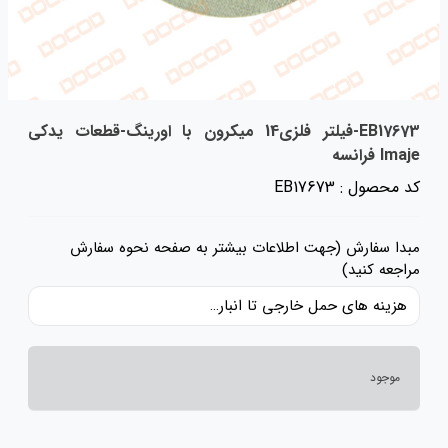
EB17673-فیلتر فلزی14 میکرون با اورینگ-قطعات یدکی
Imaje فرانسه
کد محصول : EB17673
مبدا سفارش (جهت اطلاعات بیشتر به صفحه نحوه سفارش
مراجعه کنید)
هزینه های حمل خارجی تا انبار ایران، حقوق گمرکی و عوارض و مالیات و سایر هزینه های کالا به قیمت ریالی کالا اضافه شده است و حمل داخلی رایگان می باشد.
موجود