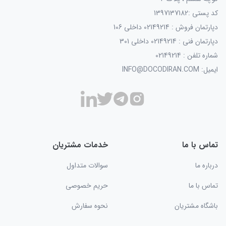
کد پستی :1397137182
دپارتمان فروش : 02149214 داخلی 106
دپارتمان فنی : 02149214 داخلی 301
شماره تلفن : 02149214
ایمیل: INFO@DOCODIRAN.COM
تماس با ما
خدمات مشتریان
درباره ما
سوالات متداول
تماس با ما
حریم خصوصی
باشگاه مشتریان
نحوه سفارش