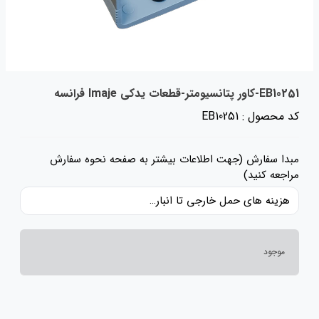
EB10251-کاور پتانسیومتر-قطعات یدکی Imaje فرانسه
کد محصول : EB10251
مبدا سفارش (جهت اطلاعات بیشتر به صفحه نحوه سفارش
مراجعه کنید)
هزینه های حمل خارجی تا انبار ایران، حقوق گمرکی و عوارض و مالیات و سایر هزینه های کالا به قیمت ریالی کالا اضافه شده است و حمل داخلی رایگان می باشد.
موجود