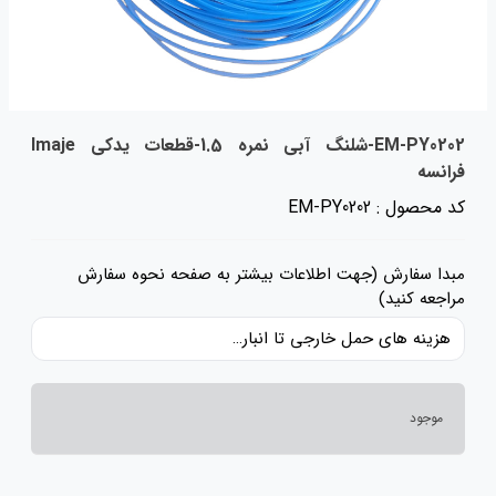
EM-PY0202-شلنگ آبی نمره 1.5-قطعات یدکی Imaje
فرانسه
کد محصول : EM-PY0202
مبدا سفارش (جهت اطلاعات بیشتر به صفحه نحوه سفارش
مراجعه کنید)
هزینه های حمل خارجی تا انبار ایران، حقوق گمرکی و عوارض و مالیات و سایر هزینه های کالا به قیمت ریالی کالا اضافه شده است و حمل داخلی رایگان می باشد.
موجود