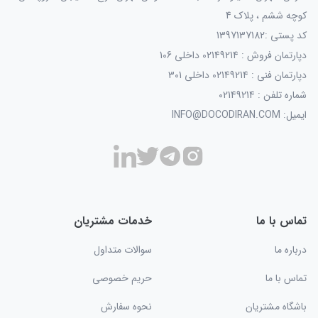
کوچه ششم ، پلاک 4
کد پستی :1397137182
دپارتمان فروش : 02149214 داخلی 106
دپارتمان فنی : 02149214 داخلی 301
شماره تلفن : 02149214
ایمیل: INFO@DOCODIRAN.COM
تماس با ما
خدمات مشتریان
درباره ما
سوالات متداول
تماس با ما
حریم خصوصی
باشگاه مشتریان
نحوه سفارش