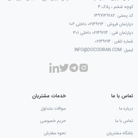
کوچه ششم ، پلاک 4
کد پستی :1397137182
دپارتمان فروش : 02149214 داخلی 106
دپارتمان فنی : 02149214 داخلی 301
شماره تلفن : 02149214
ایمیل: INFO@DOCODIRAN.COM
تماس با ما
خدمات مشتریان
درباره ما
سوالات متداول
تماس با ما
حریم خصوصی
باشگاه مشتریان
نحوه سفارش