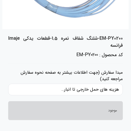
EM-PY0200-شلنگ شفاف نمره 1.5-قطعات یدکی Imaje
فرانسه
کد محصول : EM-PY0200
مبدا سفارش (جهت اطلاعات بیشتر به صفحه نحوه سفارش
مراجعه کنید)
هزینه های حمل خارجی تا انبار ایران، حقوق گمرکی و عوارض و مالیات و سایر هزینه های کالا به قیمت ریالی کالا اضافه شده است و حمل داخلی رایگان می باشد.
موجود