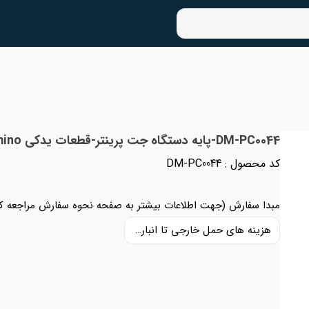
DM-PC0044-پایه دستگاه جت پرینتر-قطعات یدکی Domino انگلستان
کد محصول : DM-PC0044
مبدا سفارش (جهت اطلاعات بیشتر به صفحه نحوه سفارش مراجعه کن
هزینه های حمل خارجی تا انبار ایران، حقوق گمرکی و عوارض و مالیات و سایر هزینه های کالا به قیمت ریالی کالا اضافه شده است و حمل داخلی رایگان می باشد.