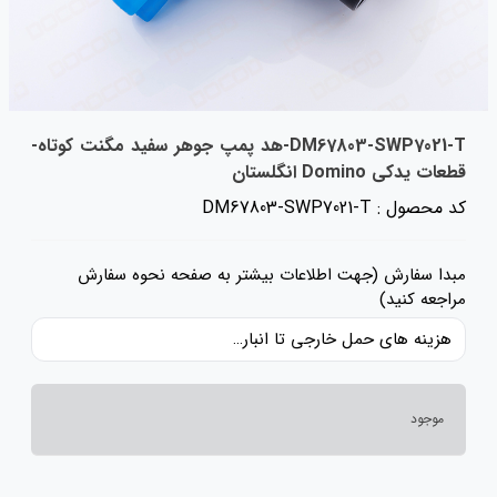
DM67803-SWP7021-T-هد پمپ جوهر سفید مگنت کوتاه-
قطعات یدکی Domino انگلستان
کد محصول : DM67803-SWP7021-T
مبدا سفارش (جهت اطلاعات بیشتر به صفحه نحوه سفارش
مراجعه کنید)
هزینه های حمل خارجی تا انبار ایران، حقوق گمرکی و عوارض و مالیات و سایر هزینه های کالا به قیمت ریالی کالا اضافه شده است و حمل داخلی رایگان می باشد.
موجود