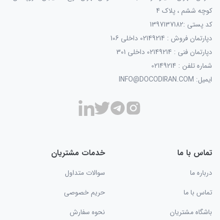
کوچه ششم ، پلاک 4
کد پستی :1397137182
دپارتمان فروش : 02149214 داخلی 106
دپارتمان فنی : 02149214 داخلی 301
شماره تلفن : 02149214
ایمیل: INFO@DOCODIRAN.COM
تماس با ما
خدمات مشتریان
درباره ما
سوالات متداول
تماس با ما
حریم خصوصی
باشگاه مشتریان
نحوه سفارش