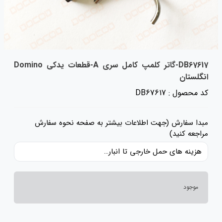
DB67617-گاتر کلمپ کامل سری A-قطعات یدکی Domino
انگلستان
کد محصول : DB67617
مبدا سفارش (جهت اطلاعات بیشتر به صفحه نحوه سفارش
مراجعه کنید)
هزینه های حمل خارجی تا انبار ایران، حقوق گمرکی و عوارض و مالیات و سایر هزینه های کالا به قیمت ریالی کالا اضافه شده است و حمل داخلی رایگان می باشد.
موجود