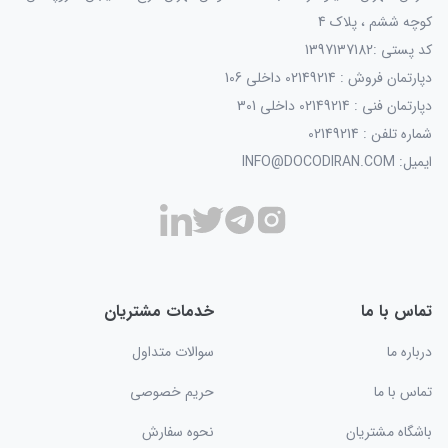
کوچه ششم ، پلاک 4
کد پستی :1397137182
دپارتمان فروش : 02149214 داخلی 106
دپارتمان فنی : 02149214 داخلی 301
شماره تلفن : 02149214
ایمیل: INFO@DOCODIRAN.COM
تماس با ما
خدمات مشتریان
درباره ما
سوالات متداول
تماس با ما
حریم خصوصی
باشگاه مشتریان
نحوه سفارش