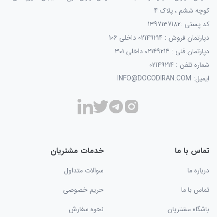
کوچه ششم ، پلاک 4
کد پستی :1397137182
دپارتمان فروش : 02149214 داخلی 106
دپارتمان فنی : 02149214 داخلی 301
شماره تلفن : 02149214
ایمیل: INFO@DOCODIRAN.COM
تماس با ما
خدمات مشتریان
درباره ما
سوالات متداول
تماس با ما
حریم خصوصی
باشگاه مشتریان
نحوه سفارش