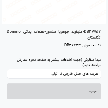
DB37753-منیفولد جوهربا سنسور-قطعات یدکی Domino
انگلستان
کد محصول : DB37753
مبدا سفارش (جهت اطلاعات بیشتر به صفحه نحوه سفارش
مراجعه کنید)
هزینه های حمل خارجی تا انبار ایران، حقوق گمرکی و عوارض و مالیات و سایر هزینه های کالا به قیمت ریالی کالا اضافه شده است و حمل داخلی رایگان می باشد.
موجود