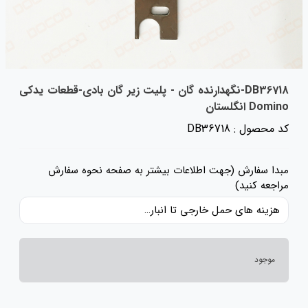
DB36718-نگهدارنده گان - پلیت زیر گان بادی-قطعات یدکی
Domino انگلستان
کد محصول : DB36718
مبدا سفارش (جهت اطلاعات بیشتر به صفحه نحوه سفارش
مراجعه کنید)
هزینه های حمل خارجی تا انبار ایران، حقوق گمرکی و عوارض و مالیات و سایر هزینه های کالا به قیمت ریالی کالا اضافه شده است و حمل داخلی رایگان می باشد.
موجود