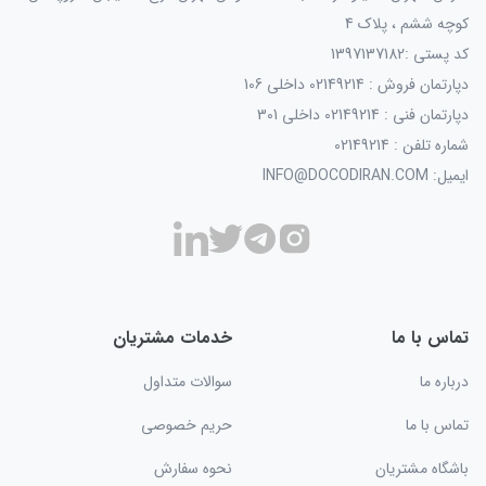
کوچه ششم ، پلاک 4
کد پستی :1397137182
دپارتمان فروش : 02149214 داخلی 106
دپارتمان فنی : 02149214 داخلی 301
شماره تلفن : 02149214
ایمیل: INFO@DOCODIRAN.COM
تماس با ما
خدمات مشتریان
درباره ما
سوالات متداول
تماس با ما
حریم خصوصی
باشگاه مشتریان
نحوه سفارش