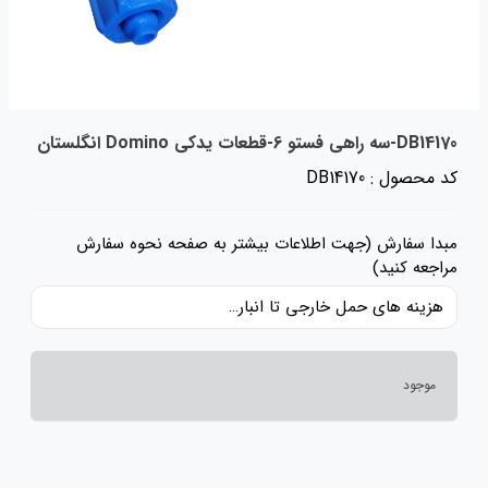
DB14170-سه راهی فستو 6-قطعات یدکی Domino انگلستان
کد محصول : DB14170
مبدا سفارش (جهت اطلاعات بیشتر به صفحه نحوه سفارش
مراجعه کنید)
هزینه های حمل خارجی تا انبار ایران، حقوق گمرکی و عوارض و مالیات و سایر هزینه های کالا به قیمت ریالی کالا اضافه شده است و حمل داخلی رایگان می باشد.
موجود