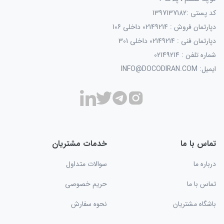
کد پستی :1397137182
دپارتمان فروش : 02149214 داخلی 106
دپارتمان فنی : 02149214 داخلی 301
شماره تلفن : 02149214
ایمیل: INFO@DOCODIRAN.COM
تماس با ما
خدمات مشتریان
درباره ما
سوالات متداول
تماس با ما
حریم خصوصی
باشگاه مشتریان
نحوه سفارش