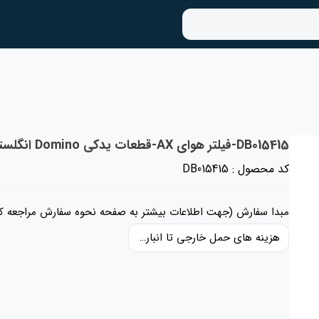
DB015415-فیلتر هوای AX-قطعات یدکی Domino انگلستان
کد محصول : DB015415
مبدا سفارش (جهت اطلاعات بیشتر به صفحه نحوه سفارش مراجعه کن
هزینه های حمل خارجی تا انبار ایران، حقوق گمرکی و عوارض و مالیات و سایر هزینه های کالا به قیمت ریالی کالا اضافه شده است و حمل داخلی رایگان می باشد.