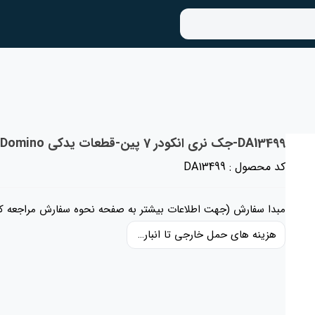
DA13499-جک نری انکودر 7 پین-قطعات یدکی Domino انگلستان
کد محصول : DA13499
مبدا سفارش (جهت اطلاعات بیشتر به صفحه نحوه سفارش مراجعه کن
هزینه های حمل خارجی تا انبار ایران، حقوق گمرکی و عوارض و مالیات و سایر هزینه های کالا به قیمت ریالی کالا اضافه شده است و حمل داخلی رایگان می باشد.