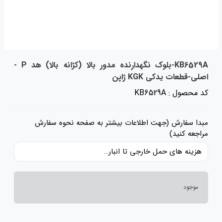
KB6529A-بلوک نگهدارنده مدور بالا (کژانه بالا) هد P -
اصلی-قطعات یدکی KGK ژاپن
کد محصول : KB6529A
مبدا سفارش (جهت اطلاعات بیشتر به صفحه نحوه سفارش
مراجعه کنید)
هزینه های حمل خارجی تا انبار ایران، حقوق گمرکی و عوارض و مالیات و سایر هزینه های کالا به قیمت ریالی کالا اضافه شده است و حمل داخلی رایگان می باشد.
موجود