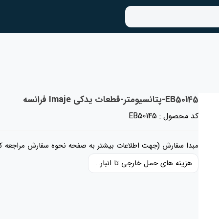
EB50145-پتانسیومتر-قطعات یدکی Imaje فرانسه
کد محصول : EB50145
مبدا سفارش (جهت اطلاعات بیشتر به صفحه نحوه سفارش مراجعه کن
هزینه های حمل خارجی تا انبار ایران، حقوق گمرکی و عوارض و مالیات و سایر هزینه های کالا به قیمت ریالی کالا اضافه شده است و حمل داخلی رایگان می باشد.