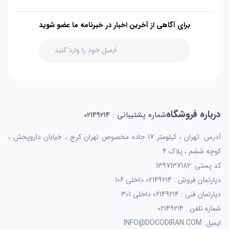
برای آگاهی از آخرین اخبار در خبرنامه ما عضو شوید
درباره فروشگاه
شماره پشتیبانی : 02149214
آدرس :تهران ، کیلومتر 17 جاده مخصوص تهران کرج ، خیابان داروپخش ،
کوچه ششم ، پلاک 4
کد پستی :1397137182
دپارتمان فروش : 02149214 داخلی 106
دپارتمان فنی : 02149214 داخلی 301
شماره تلفن : 02149214
ایمیل: INFO@DOCODIRAN.COM