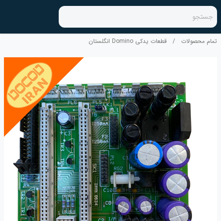
جستجو
تمام محصولات
/
قطعات یدکی Domino انگلستان