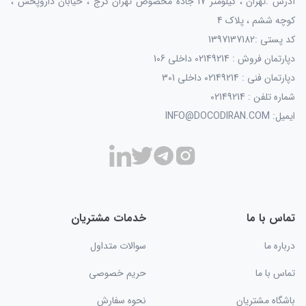
آدرس :تهران ، کیلومتر 17 جاده مخصوص تهران کرج ، خیابان داروپخش ،
کوچه ششم ، پلاک 4
کد پستی :1397137182
دپارتمان فروش : 02149214 داخلی 106
دپارتمان فنی : 02149214 داخلی 301
شماره تلفن : 02149214
ایمیل: INFO@DOCODIRAN.COM
تماس با ما
خدمات مشتریان
درباره ما
سوالات متداول
تماس با ما
حریم خصوصی
باشگاه مشتریان
نحوه سفارش