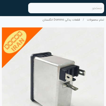
جستجو
تمام محصولات
/
قطعات یدکی Domino انگلستان