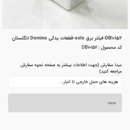
DB10152-فیلتر برق solo-قطعات یدکی Domino انگلستان
کد محصول : DB10152
مبدا سفارش (جهت اطلاعات بیشتر به صفحه نحوه سفارش
مراجعه کنید)
هزینه های حمل خارجی تا انبار ایران، حقوق گمرکی و عوارض و مالیات و سایر هزینه های کالا به قیمت ریالی کالا اضافه شده است و حمل داخلی رایگان می باشد.
موجود